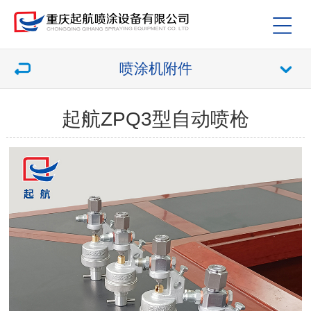
喷涂机附件
起航ZPQ3型自动喷枪